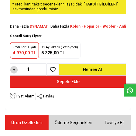
* Kredi kartı taksit seçeneklerini aşağıdaki
"TAKSİT BİLGİLERİ"
sekmesinden görebilirsiniz.
Daha Fazla
DYNAMAT
Daha Fazla
Kolon - Hoparlör - Woofer - Anfi
Senetli Satış Fiyatı:
Kredi Kartı Fiyatı
12 Ay Taksitli (Sözleşmeli)
4.970,00 TL
5.325,00 TL
W
h
a
t
s
a
p
p
D
e
s
e
H
a
t
t
Hemen Al
Favoriye Ekle
Sepete Ekle
Fiyat Alarmı
Paylaş
Ürün Özellikleri
Ödeme Seçenekleri
Tavsiye Et