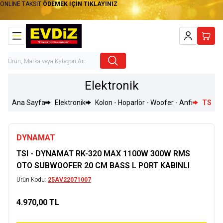
ONLİNE TAKSİT
ÖDEMEK İÇİN TIKLAYINIZ
Hesabım
Sepet
Elektronik
Ana Sayfa
Elektronik
Kolon - Hoparlör - Woofer - Anfi
TSI -
DYNAMAT
TSI - DYNAMAT RK-320 MAX 1100W 300W RMS
OTO SUBWOOFER 20 CM BASS L PORT KABINLI
Ürün Kodu:
25AV22071007
4.970,00
TL
Sepete Ekle