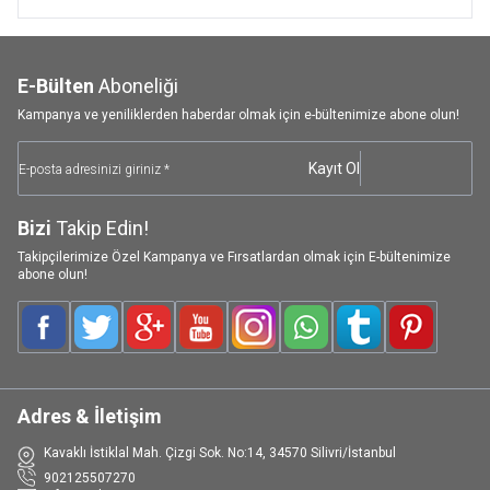
E-Bülten
Aboneliği
Kampanya ve yeniliklerden haberdar olmak için e-bültenimize abone olun!
Kayıt Ol
Bizi
Takip Edin!
Takipçilerimize Özel Kampanya ve Fırsatlardan olmak için E-bültenimize
abone olun!
Facebook
Twitter
Google-Plus
Youtube
Instagram
WhatsApp
Tumblr
Pinterest
Adres & İletişim
Kavaklı İstiklal Mah. Çizgi Sok. No:14, 34570 Silivri/İstanbul
902125507270