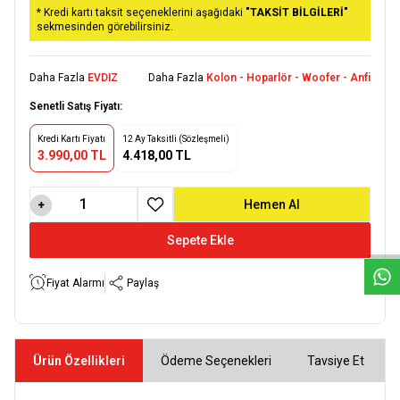
* Kredi kartı taksit seçeneklerini aşağıdaki
"TAKSİT BİLGİLERİ"
sekmesinden görebilirsiniz.
Daha Fazla
EVDIZ
Daha Fazla
Kolon - Hoparlör - Woofer - Anfi
Senetli Satış Fiyatı:
Kredi Kartı Fiyatı
12 Ay Taksitli (Sözleşmeli)
3.990,00 TL
4.418,00 TL
W
h
a
t
s
a
p
p
D
e
s
e
H
a
t
t
Hemen Al
Favoriye Ekle
Sepete Ekle
Fiyat Alarmı
Paylaş
Ürün Özellikleri
Ödeme Seçenekleri
Tavsiye Et