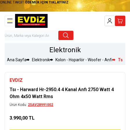
ONLİNE TAKSİT
ÖDEMEK İÇİN TIKLAYINIZ
Hesabım
Sepet
Elektronik
Ana Sayfa
Elektronik
Kolon - Hoparlör - Woofer - Anfi
Tsı - 
EVDIZ
Tsı - Harward Hr-2950.4 4 Kanal Anfı 2750 Watt 4
Ohm 4x50 Watt Rms
Ürün Kodu:
25AV28991002
3.990,00
TL
Sepete Ekle