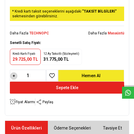
* Kredi kartı taksit seçeneklerini aşağıdaki
"TAKSİT BİLGİLERİ"
sekmesinden görebilirsiniz.
Daha Fazla
TECHNOPC
Daha Fazla
Masaüstü
Senetli Satış Fiyatı:
Kredi Kartı Fiyatı
12 Ay Taksitli (Sözleşmeli)
29.725,00 TL
31.775,00 TL
W
h
a
t
s
a
p
p
D
e
s
e
H
a
t
t
Hemen Al
Favoriye Ekle
Sepete Ekle
Fiyat Alarmı
Paylaş
Ürün Özellikleri
Ödeme Seçenekleri
Tavsiye Et