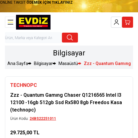
ONLİNE TAKSİT
ÖDEMEK İÇİN TIKLAYINIZ
Hesabım
Sepet
Bilgisayar
Ana Sayfa
Bilgisayar
Masaüstü
Zzz - Quantum Gamıng Cha
TECHNOPC
Zzz - Quantum Gamıng Chaser Q1216565 Intel I3
12100 -16gb 512gb Ssd Rx580 8gb Freedos Kasa
(technopc)
Ürün Kodu:
24BS22251011
29.725,00
TL
Sepete Ekle