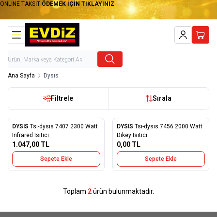
ONLİNE TAKSİT
ÖDEMEK İÇİN TIKLAYINIZ
Hesabım
Sepet
Ana Sayfa
Dysıs
Filtrele
Sırala
DYSIS
Tsı-dysıs 7407 2300 Watt
DYSIS
Tsı-dysıs 7456 2000 Watt
Yeni
Yeni
Favorilere Ekle
Favorilere Ekle
Infrared Isıtıcı
Dıkey Isıtıcı
1.047,00
TL
0,00
TL
Sepete Ekle
Sepete Ekle
Toplam
2
ürün bulunmaktadır.
W
h
a
t
s
a
p
p
D
e
s
e
H
a
t
t