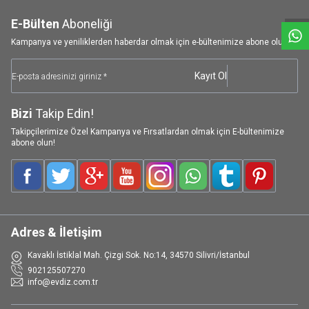
E-Bülten
Aboneliği
Kampanya ve yeniliklerden haberdar olmak için e-bültenimize abone olun!
Kayıt Ol
Bizi
Takip Edin!
Takipçilerimize Özel Kampanya ve Fırsatlardan olmak için E-bültenimize
abone olun!
Facebook
Twitter
Google-Plus
Youtube
Instagram
WhatsApp
Tumblr
Pinterest
Adres & İletişim
Kavaklı İstiklal Mah. Çizgi Sok. No:14, 34570 Silivri/İstanbul
902125507270
info@evdiz.com.tr