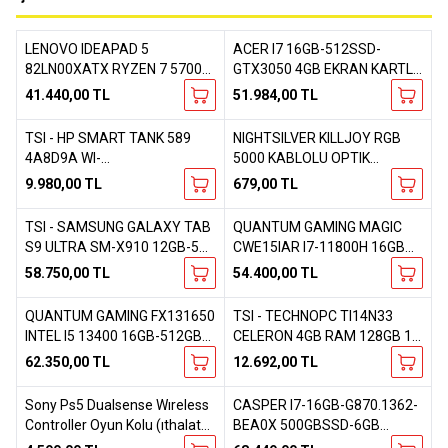
LENOVO IDEAPAD 5
ACER I7 16GB-512SSD-
Yeni
Yeni
Favorilere Ekle
Favorilere Ekle
82LN00XATX RYZEN 7 5700U
GTX3050 4GB EKRAN KARTLI-
16GB- 512GB SSD-RADEON
NITRO NH.QELEY.00A
41.440,00
TL
51.984,00
TL
GRAPHICS FREEDOS LAPTOP
FREEDOS OYUNCU
BILGISAYARI LAPTOP
TSI - HP SMART TANK 589
NIGHTSILVER KILLJOY RGB
Favorilere Ekle
Favorilere Ekle
4A8D9A WI-
5000 KABLOLU OPTIK
FI+TARAYICI+FOTOKOPI
OYUNCU GAMING MOUSE
9.980,00
TL
679,00
TL
RENKLI TANKLI MUREKKEP
PUSKURTMELI YAZICI
TSI - SAMSUNG GALAXY TAB
QUANTUM GAMING MAGIC
Favorilere Ekle
Favorilere Ekle
S9 ULTRA SM-X910 12GB-512
CWE15IAR I7-11800H 16GB
GB 14.6 INC TABLET
512GB 4GB RTX3050 FDOS
58.750,00
TL
54.400,00
TL
LAPTOP
QUANTUM GAMING FX131650
TSI - TECHNOPC TI14N33
Favorilere Ekle
Favorilere Ekle
INTEL I5 13400 16GB-512GB
CELERON 4GB RAM 128GB 14
SSD- 8GB RTX3050 EKRAN
INC N3450N-3350E FREEDOS
62.350,00
TL
12.692,00
TL
KARTI FREEDOS KASA
NOTEBOOK
Sony Ps5 Dualsense Wıreless
CASPER I7-16GB-G870.1362-
Favorilere Ekle
Favorilere Ekle
Controller Oyun Kolu (ıthalatcı
BEA0X 500GBSSD-6GB
Servıs Garantılı)
NVIDIA GEFORCE RTX 4050