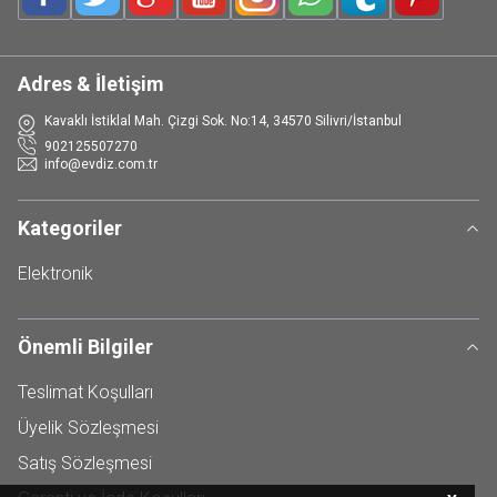
Facebook
Twitter
Google-Plus
Youtube
Instagram
WhatsApp
Tumblr
Pinterest
Adres & İletişim
Kavaklı İstiklal Mah. Çizgi Sok. No:14, 34570 Silivri/İstanbul
902125507270
info@evdiz.com.tr
Kategoriler
Elektronik
Önemli Bilgiler
Teslimat Koşulları
Üyelik Sözleşmesi
Satış Sözleşmesi