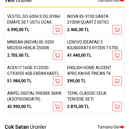
Yeni
Ürünler
Tümünü Gör
VESTEL SO-6004 S DG SIYAH
INOVA IIS-9100 SANTA
Yeni
Yeni
Favorilere Ekle
Favorilere Ekle
EMAYE SET USTU OCAK
2100W QUARTZ ISITICI
(20268046)
6.990,00
TL
2.465,00
TL
MINISAN (INOVA) IIS-9200
LENOVO IDEAPAD 5
Yeni
Yeni
Favorilere Ekle
Favorilere Ekle
MS2500 HEKLA 2500W
82LN00XATX RYZEN 7 5700U
QUARTZ ISITICI
16GB- 512GB SSD-RADEON
2.755,00
TL
41.440,00
TL
GRAPHICS FREEDOS LAPTOP
ACER I7 16GB-512SSD-
ENGLISH HOME ALICENT
Yeni
Yeni
Favorilere Ekle
Favorilere Ekle
GTX3050 4GB EKRAN KARTLI-
4PRC KAHVE FINCAN TK
NITRO NH.QELEY.00A
51.984,00
TL
399,00
TL
FREEDOS OYUNCU
BILGISAYARI LAPTOP
AIRFEL DIGITAL PREMIX 36KW
TEFAL CLASSIC CELIK
Yeni
Yeni
Favorilere Ekle
Favorilere Ekle
(A2CPX036DATR)
TENCERE SETI
YOGUSMALI KOMBI (UCRETLI
42.990,00
TL
3.815,00
TL
KURULUM)
Çok Satan
Ürünler
Tümünü Gör