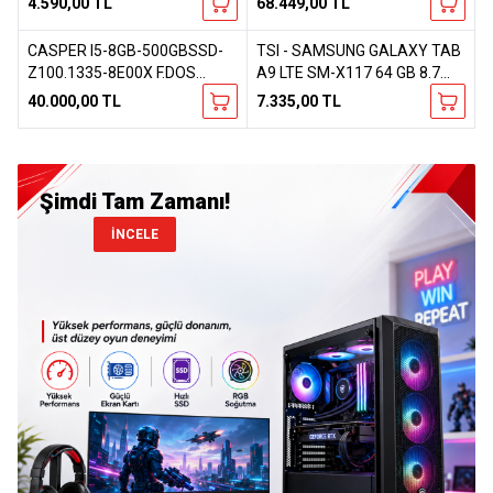
4.590,00
TL
68.449,00
TL
EKRAN-B- F.DOS EXCALIBUR
LAPTOP
CASPER I5-8GB-500GBSSD-
TSI - SAMSUNG GALAXY TAB
Favorilere Ekle
Favorilere Ekle
Z100.1335-8E00X F.DOS
A9 LTE SM-X117 64 GB 8.7
LAPTOP
INC TABLET
40.000,00
TL
7.335,00
TL
Şimdi Tam Zamanı!
İNCELE