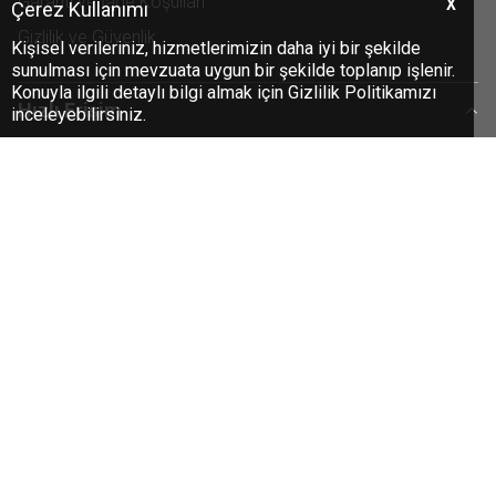
Garanti ve İade Koşulları
X
Çerez Kullanımı
Gizlilik ve Güvenlik
Kişisel verileriniz, hizmetlerimizin daha iyi bir şekilde
sunulması için mevzuata uygun bir şekilde toplanıp işlenir.
Konuyla ilgili detaylı bilgi almak için Gizlilik Politikamızı
Hızlı Erişim
inceleyebilirsiniz.
Anasayfa
Yeni Ürünler
İndirimdekiler
Müşteri Hizmetleri
Sepetim
Üye
Yeni Üyelik
Üye Girişi
Üye Giriş Sayfası