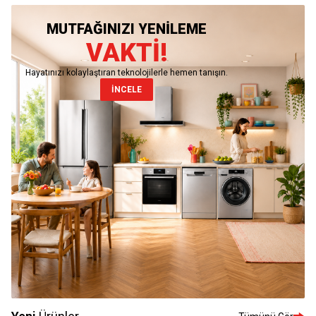
MUTFAĞINIZI YENİLEME
VAKTİ!
Hayatınızı kolaylaştıran teknolojilerle hemen tanışın.
İNCELE