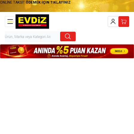
ONLİNE TAKSİT
ÖDEMEK İÇİN TIKLAYINIZ
Hesabım
Sepet