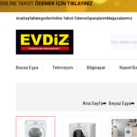
ONLİNE TAKSİT
ÖDEMEK İÇİN TIKLAYINIZ
AnaSayfa
Kategoriler
Online Taksit Ödeme
Siparişlerim
Mağazalarımız
Beyaz Eşya
Televizyon
Bilgisayar
Kişisel B
Ana Sayfa
Beyaz Eşya