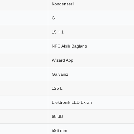
Kondenserli
G
15 + 1
NFC Akıllı Bağlantı
Wizard App
Galvaniz
125 L
Elektronik LED Ekran
68 dB
596 mm