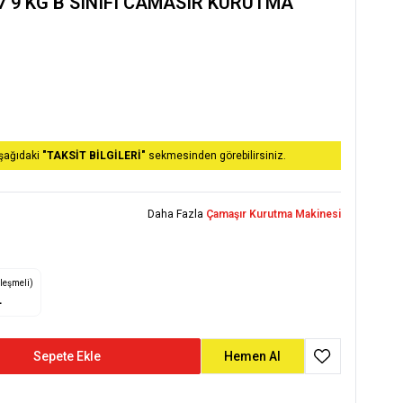
7 9 KG B SINIFI CAMASIR KURUTMA
aşağıdaki
"TAKSİT BİLGİLERİ"
sekmesinden görebilirsiniz.
Daha Fazla
Çamaşır Kurutma Makinesi
zleşmeli)
L
Sepete Ekle
Hemen Al
Favoriye Ekle