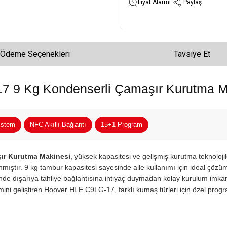
Fiyat Alarmı
Paylaş
Ödeme Seçenekleri
Tavsiye Et
7 9 Kg Kondenserli Çamaşır Kurutma M
istem
NFC Akıllı Bağlantı
15+1 Program
ır Kurutma Makinesi
, yüksek kapasitesi ve gelişmiş kurutma teknolojile
anmıştır. 9 kg tambur kapasitesi sayesinde aile kullanımı için ideal çözü
de dışarıya tahliye bağlantısına ihtiyaç duymadan kolay kurulum imkanı 
mini geliştiren Hoover HLE C9LG-17, farklı kumaş türleri için özel prog