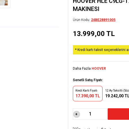
HOOVER HLE C9LG-1
MAKINESI
Ürün Kodu:
24BE28891005
13.999,00
TL
* Kredi kartı taksit seçeneklerini 
Daha Fazla
HOOVER
Senetli Satış Fiyatı:
Kredi Kartı Fiyatı
12 Ay Taksitli (Sö
17.390,00 TL
19.242,00 T