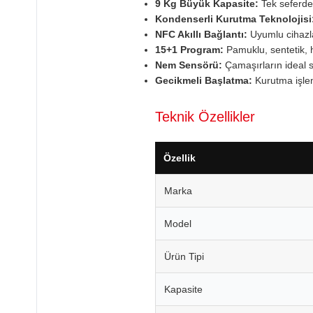
9 Kg Büyük Kapasite:
Tek seferde
Kondenserli Kurutma Teknolojisi
NFC Akıllı Bağlantı:
Uyumlu cihazlar
15+1 Program:
Pamuklu, sentetik, h
Nem Sensörü:
Çamaşırların ideal s
Gecikmeli Başlatma:
Kurutma işlem
Teknik Özellikler
Özellik
Marka
Model
Ürün Tipi
Kapasite