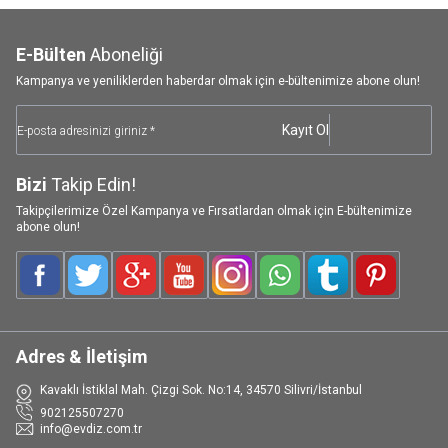
E-Bülten
Aboneliği
Kampanya ve yeniliklerden haberdar olmak için e-bültenimize abone olun!
Kayıt Ol
Bizi
Takip Edin!
Takipçilerimize Özel Kampanya ve Fırsatlardan olmak için E-bültenimize
abone olun!
Facebook
Twitter
Google-Plus
Youtube
Instagram
WhatsApp
Tumblr
Pinterest
Adres & İletişim
Kavaklı İstiklal Mah. Çizgi Sok. No:14, 34570 Silivri/İstanbul
902125507270
info@evdiz.com.tr