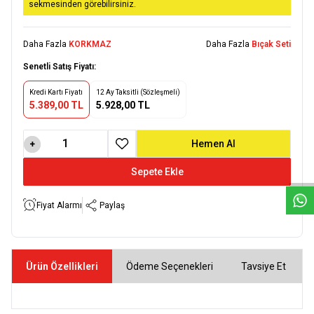
sekmesinden görebilirsiniz.
Daha Fazla
KORKMAZ
Daha Fazla
Bıçak Seti
Senetli Satış Fiyatı:
Kredi Kartı Fiyatı
12 Ay Taksitli (Sözleşmeli)
5.389,00 TL
5.928,00 TL
W
h
a
t
s
a
p
p
D
e
s
e
H
a
t
t
Hemen Al
Favoriye Ekle
Sepete Ekle
Fiyat Alarmı
Paylaş
Ürün Özellikleri
Ödeme Seçenekleri
Tavsiye Et