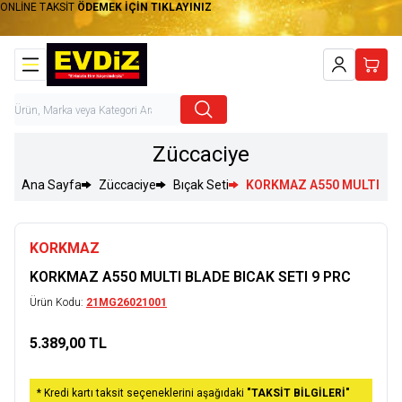
ONLİNE TAKSİT
ÖDEMEK İÇİN TIKLAYINIZ
Hesabım
Sepet
Züccaciye
Ana Sayfa
Züccaciye
Bıçak Seti
KORKMAZ A550 MULTI BLA
KORKMAZ
KORKMAZ A550 MULTI BLADE BICAK SETI 9 PRC
Ürün Kodu:
21MG26021001
5.389,00
TL
Sepete Ekle
* Kredi kartı taksit seçeneklerini aşağıdaki
"TAKSİT BİLGİLERİ"