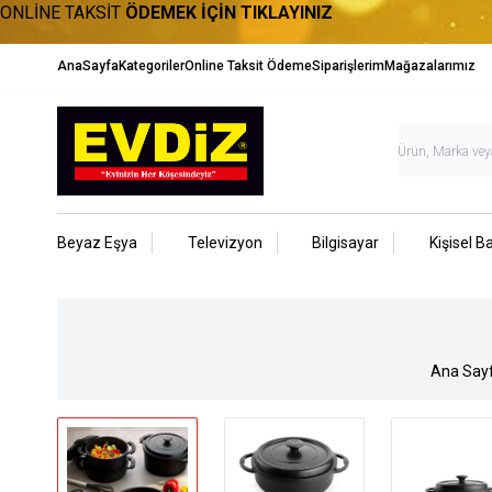
ONLİNE TAKSİT
ÖDEMEK İÇİN TIKLAYINIZ
AnaSayfa
Kategoriler
Online Taksit Ödeme
Siparişlerim
Mağazalarımız
Beyaz Eşya
Televizyon
Bilgisayar
Kişisel B
Ana Say