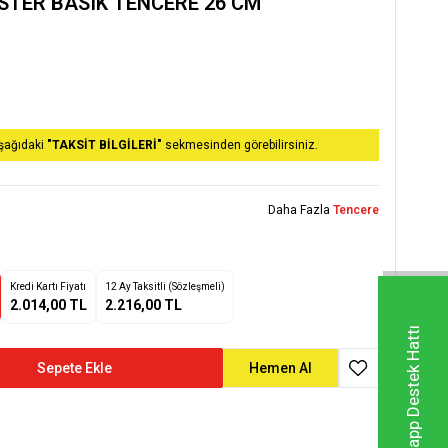
TER BASIK TENCERE 26 CM
aşağıdaki
"TAKSİT BİLGİLERİ"
sekmesinden görebilirsiniz.
Daha Fazla
Tencere
Kredi Kartı Fiyatı
12 Ay Taksitli (Sözleşmeli)
2.014,00 TL
2.216,00 TL
Whatsapp Destek Hattı
Sepete Ekle
Hemen Al
Favoriye Ekle