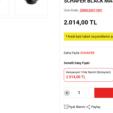
SCHAFER BLACK MAS
Ürün Kodu:
25MG26511001
2.014,00
TL
* Kredi kartı taksit seçeneklerini 
Daha Fazla
SCHAFER
Senetli Satış Fiyatı:
Kampanyalı 10 Ay Taksitli (Sözleşmeli)
2.014,00 TL
Fiyat Alarmı
Paylaş