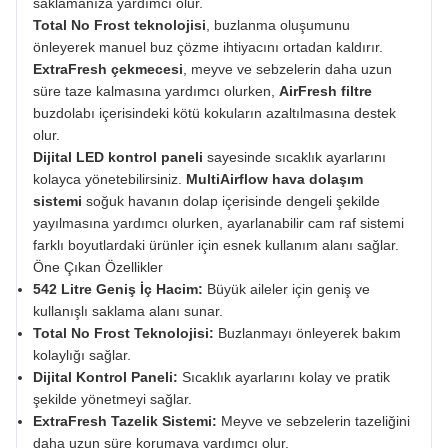
saklamanıza yardımcı olur.
Total No Frost teknolojisi
, buzlanma oluşumunu
önleyerek manuel buz çözme ihtiyacını ortadan kaldırır.
ExtraFresh çekmecesi
, meyve ve sebzelerin daha uzun
süre taze kalmasına yardımcı olurken,
AirFresh filtre
buzdolabı içerisindeki kötü kokuların azaltılmasına destek
olur.
Dijital LED kontrol paneli
sayesinde sıcaklık ayarlarını
kolayca yönetebilirsiniz.
MultiAirflow hava dolaşım
sistemi
soğuk havanın dolap içerisinde dengeli şekilde
yayılmasına yardımcı olurken, ayarlanabilir cam raf sistemi
farklı boyutlardaki ürünler için esnek kullanım alanı sağlar.
Öne Çıkan Özellikler
542 Litre Geniş İç Hacim:
Büyük aileler için geniş ve
kullanışlı saklama alanı sunar.
Total No Frost Teknolojisi:
Buzlanmayı önleyerek bakım
kolaylığı sağlar.
Dijital Kontrol Paneli:
Sıcaklık ayarlarını kolay ve pratik
şekilde yönetmeyi sağlar.
ExtraFresh Tazelik Sistemi:
Meyve ve sebzelerin tazeliğini
daha uzun süre korumaya yardımcı olur.