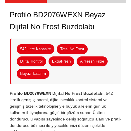
Profilo BD2076WEXN Beyaz
Dijital No Frost Buzdolabı
542 Litre Kapasite
Total No Frost
Dijital Kontrol
ExtraFresh
AirFresh Filtre
Beyaz Tasarım
Profilo BD2076WEXN Dijital No Frost Buzdolabı
, 542
litrelik geniş iç hacmi, dijital sıcaklık kontrol sistemi ve
gelişmiş tazelik teknolojileriyle büyük ailelerin günlük
kullanım ihtiyaçlarına güçlü bir çözüm sunar. Üstten
donduruculu yapısı sayesinde geniş soğutucu alanı ve pratik
dondurucu bölmesi ile yiyeceklerinizi düzenli şekilde