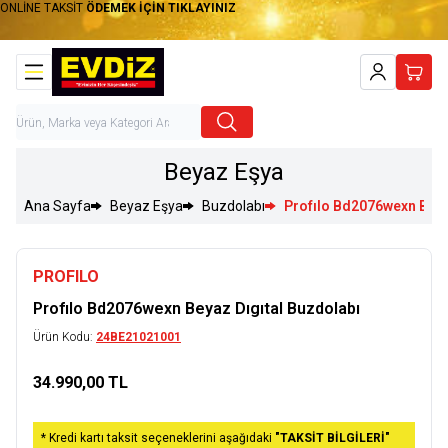
ONLİNE TAKSİT
ÖDEMEK İÇİN TIKLAYINIZ
Hesabım
Sepet
Beyaz Eşya
Ana Sayfa
Beyaz Eşya
Buzdolabı
Profılo Bd2076wexn Beya
PROFILO
Profılo Bd2076wexn Beyaz Dıgıtal Buzdolabı
Ürün Kodu:
24BE21021001
34.990,00
TL
Sepete Ekle
* Kredi kartı taksit seçeneklerini aşağıdaki
"TAKSİT BİLGİLERİ"