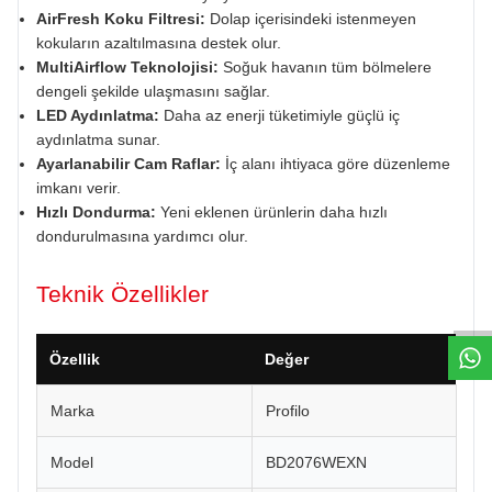
AirFresh Koku Filtresi:
Dolap içerisindeki istenmeyen
kokuların azaltılmasına destek olur.
MultiAirflow Teknolojisi:
Soğuk havanın tüm bölmelere
dengeli şekilde ulaşmasını sağlar.
LED Aydınlatma:
Daha az enerji tüketimiyle güçlü iç
aydınlatma sunar.
Ayarlanabilir Cam Raflar:
İç alanı ihtiyaca göre düzenleme
imkanı verir.
Hızlı Dondurma:
Yeni eklenen ürünlerin daha hızlı
dondurulmasına yardımcı olur.
W
h
a
t
s
a
p
p
D
e
s
e
H
a
t
t
Teknik Özellikler
Özellik
Değer
Marka
Profilo
Model
BD2076WEXN